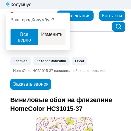
Колумбус
Партнерторг
Комплектация
Контакты
Ваш город
Колумбус?
Все
Изменить
верно
Главная
Каталог магазина
Обои
HomeColor HC31015-37 виниловые обои на флизелине
Заказать звонок
Виниловые обои на флизелине
HomeColor HC31015-37