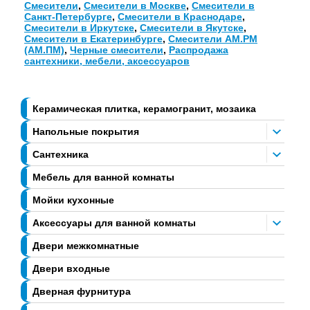
Смесители
,
Смесители в Москве
,
Смесители в
Санкт-Петербурге
,
Смесители в Краснодаре
,
Смесители в Иркутске
,
Смесители в Якутске
,
Смесители в Екатеринбурге
,
Смесители АМ.РМ
(АМ.ПМ)
,
Черные смесители
,
Распродажа
сантехники, мебели, аксессуаров
Керамическая плитка, керамогранит, мозаика
Напольные покрытия
Сантехника
Мебель для ванной комнаты
Мойки кухонные
Аксессуары для ванной комнаты
Двери межкомнатные
Двери входные
Дверная фурнитура