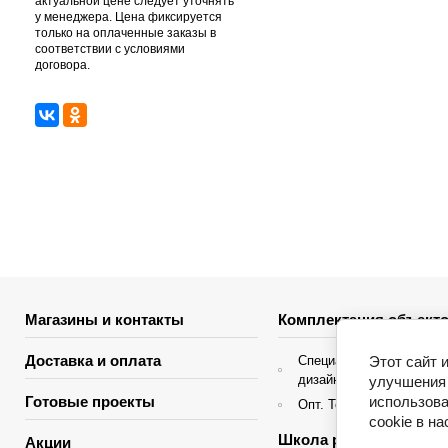
актуальной цене следует уточнять
у менеджера. Цена фиксируется
только на оплаченные заказы в
соответствии с условиями
договора.
Магазины и контакты
Комплектация объекто
Доставка и оплата
Этот сайт 
Специальные условия д
дизайнеров интерьера
улучшения 
использова
Готовые проекты
Опт. Торгующие организ
cookie в н
Школа ремонта
Акции