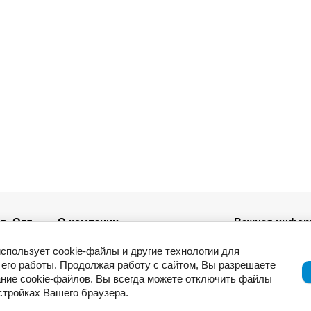
в. Опт
О компании
Важная инфор
Новости
использует cookie-файлы и другие технологии для
ля
Возврат товар
его работы. Продолжая работу с сайтом, Вы разрешаете
Приемка товар
ние cookie-файлов. Вы всегда можете отключить файлы
Отзывы о компании и услугах
ации
Гарантия
астройках Вашего браузера.
Политика конф