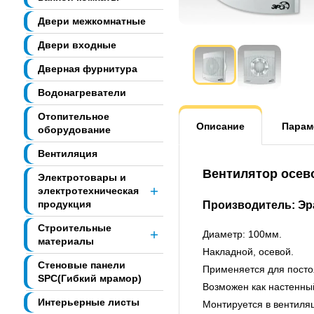
Двери межкомнатные
Двери входные
Дверная фурнитура
Водонагреватели
Отопительное
Описание
Парам
оборудование
Вентиляция
Вентилятор осев
Электротовары и
электротехническая
продукция
Производитель: Эра
Строительные
Диаметр: 100мм.
материалы
Накладной, осевой.
Стеновые панели
Применяется для посто
SPC(Гибкий мрамор)
Возможен как настенны
Интерьерные листы
Монтируется в вентиля