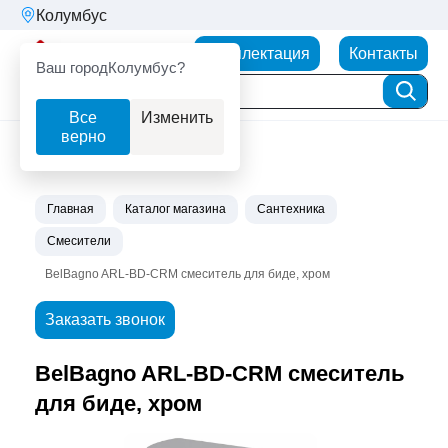
Колумбус
Партнерторг
Комплектация
Контакты
Ваш город
Колумбус?
Все
Изменить
верно
Главная
Каталог магазина
Сантехника
Смесители
BelBagno ARL-BD-CRM смеситель для биде, хром
Заказать звонок
BelBagno ARL-BD-CRM смеситель
для биде, хром