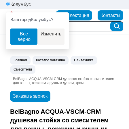
Колумбус
Партнерторг
Комплектация
Контакты
Ваш город
Колумбус?
Все
Изменить
верно
Главная
Каталог магазина
Сантехника
Смесители
BelBagno ACQUA-VSCM-CRM душевая стойка со смесителем
для ванны, верхним и ручным душем, хром
Заказать звонок
BelBagno ACQUA-VSCM-CRM
душевая стойка со смесителем
для ванны, верхним и ручным