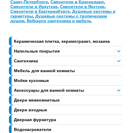
Санкт-Петербурге
,
Смесители в Краснодаре
,
Смесители в Иркутске
,
Смесители в Якутске
,
Смесители в Екатеринбурге
,
Душевые системы и
гарнитуры
,
Душевые системы с тропическим
душем
,
Belbagno сантехника и мебель
Керамическая плитка, керамогранит, мозаика
Напольные покрытия
Сантехника
Мебель для ванной комнаты
Мойки кухонные
Аксессуары для ванной комнаты
Двери межкомнатные
Двери входные
Дверная фурнитура
Водонагреватели