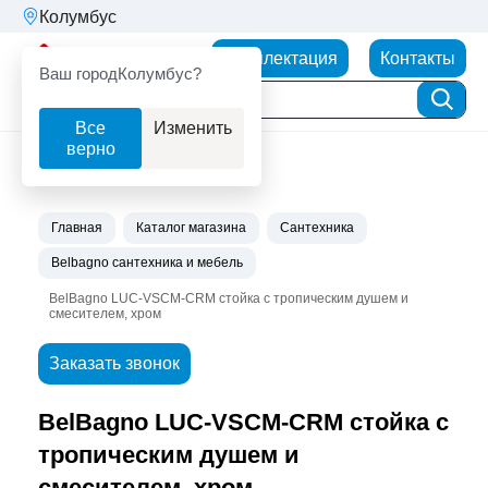
Колумбус
Партнерторг
Комплектация
Контакты
Ваш город
Колумбус?
Все
Изменить
верно
Главная
Каталог магазина
Сантехника
Belbagno сантехника и мебель
BelBagno LUC-VSCM-CRM стойка с тропическим душем и
смесителем, хром
Заказать звонок
BelBagno LUC-VSCM-CRM стойка с
тропическим душем и
смесителем, хром