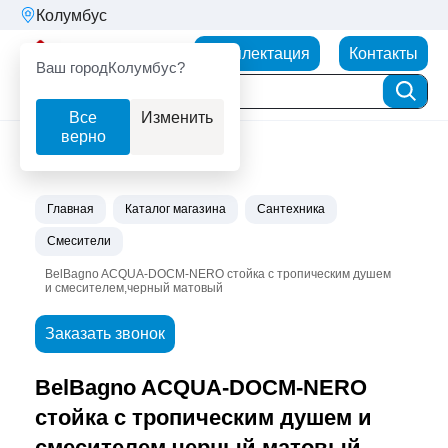
Колумбус
Партнерторг
Комплектация
Контакты
Ваш город
Колумбус?
Все
Изменить
верно
Главная
Каталог магазина
Сантехника
Смесители
BelBagno ACQUA-DOCM-NERO стойка с тропическим душем
и смесителем,черный матовый
Заказать звонок
BelBagno ACQUA-DOCM-NERO
стойка с тропическим душем и
смесителем,черный матовый