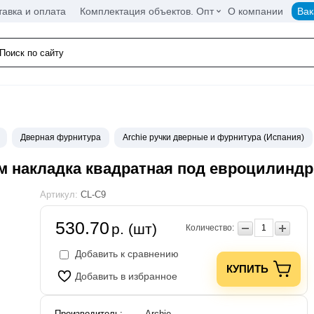
тавка и оплата
Комплектация объектов. Опт
О компании
Вак
Дверная фурнитура
Archie ручки дверные и фурнитура (Испания)
ом накладка квадратная под евроцилиндр
Артикул:
CL-C9
530.70
р. (шт)
Количество:
Добавить к сравнению
КУПИТЬ
Добавить в избранное
Производитель:
Archie