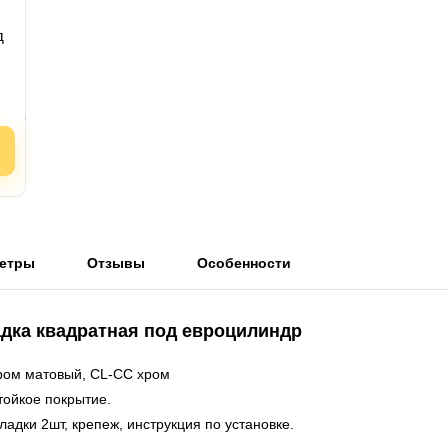
д
етры
Отзывы
Особенности
адка квадратная под евроцилиндр
ром матовый, CL-CC хром
тойкое покрытие.
ладки 2шт, крепеж, инструкция по установке.