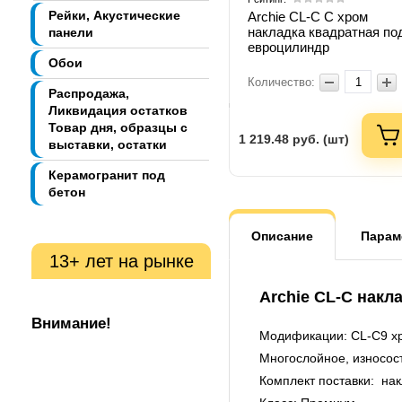
Рейки, Акустические
Archie CL-C C хром
накладка квадратная по
панели
евроцилиндр
Обои
Количество:
Распродажа,
Ликвидация остатков
Товар дня, образцы с
1 219.48
руб. (шт)
выставки, остатки
Керамогранит под
бетон
Описание
Парам
13+ лет на рынке
Archie CL-C накл
Внимание!
Модификации: CL-C9 х
Многослойное, износос
Комплект поставки: нак