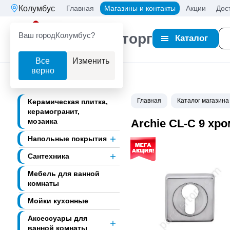
Колумбус
Главная
Магазины и контакты
Акции
Дос
Ваш город
Колумбус?
Партнерторг
Каталог
Все
Изменить
верно
Главная
Каталог магазина
Керамическая плитка,
керамогранит,
мозаика
Archie CL-C 9 хр
Напольные покрытия
Сантехника
Мебель для ванной
комнаты
Мойки кухонные
Аксессуары для
ванной комнаты