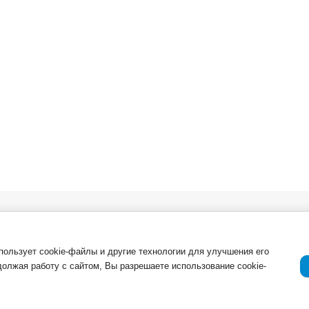
в. Опт
О компании
Важная инфор
Новости
ля
Возврат товар
спользует cookie-файлы и другие технологии для улучшения его
должая работу с сайтом, Вы разрешаете использование cookie-
Приемка товар
Отзывы о компании и услугах
ации
Гарантия
Политика конф