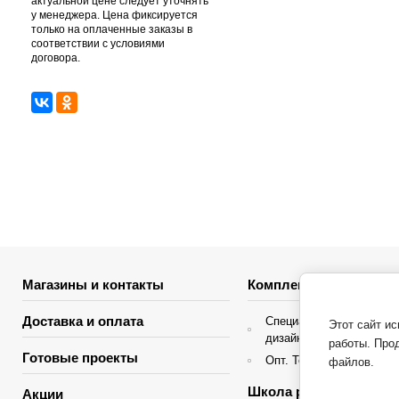
актуальной цене следует уточнять
у менеджера. Цена фиксируется
только на оплаченные заказы в
соответствии с условиями
договора.
Магазины и контакты
Комплектация объекто
Доставка и оплата
Специальные условия д
Этот сайт и
дизайнеров интерьера
работы. Про
Готовые проекты
Опт. Торгующие организ
файлов.
Школа ремонта
Акции