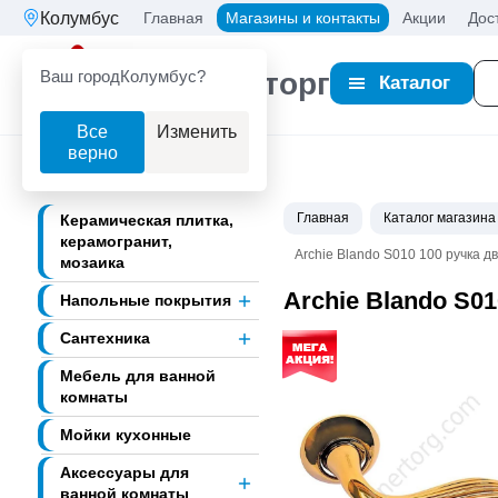
Колумбус
Главная
Магазины и контакты
Акции
Дос
Ваш город
Колумбус?
Партнерторг
Каталог
Все
Изменить
верно
Главная
Каталог магазина
Керамическая плитка,
керамогранит,
Archie Blando S010 100 ручка д
мозаика
Archie Blando S0
Напольные покрытия
Сантехника
Мебель для ванной
комнаты
Мойки кухонные
Аксессуары для
ванной комнаты