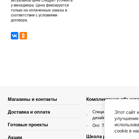
актуальной цене следует уточнять
у менеджера. Цена фиксируется
только на оплаченные заказы в
соответствии с условиями
договора.
Магазины и контакты
Комплектация объекто
Доставка и оплата
Этот сайт 
Специальные условия д
дизайнеров интерьера
улучшения 
использова
Готовые проекты
Опт. Торгующие организ
cookie в н
Школа ремонта
Акции