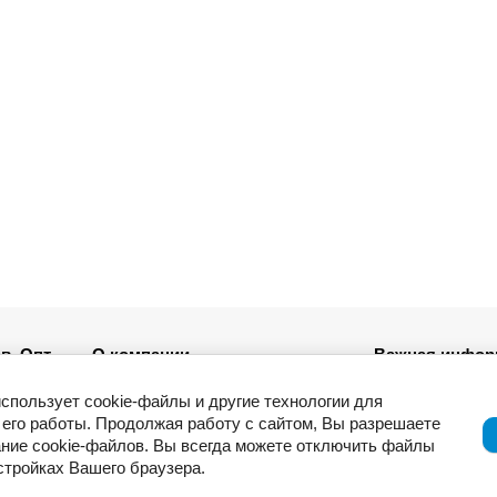
в. Опт
О компании
Важная инфор
Новости
использует cookie-файлы и другие технологии для
ля
Возврат товар
его работы. Продолжая работу с сайтом, Вы разрешаете
Приемка товар
ние cookie-файлов. Вы всегда можете отключить файлы
Отзывы о компании и услугах
ации
Гарантия
астройках Вашего браузера.
Политика конф