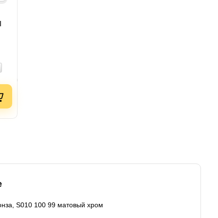
I
е
онза, S010 100 99 матовый хром