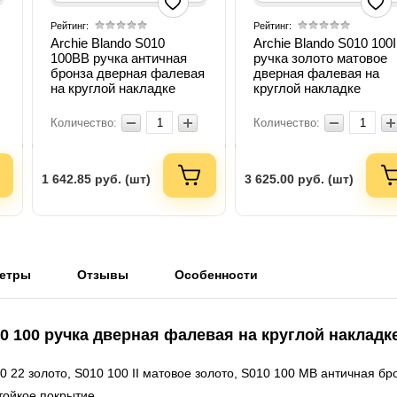
Рейтинг:
Рейтинг:
Archie Blando S010
Archie Blando S010 100I
100ВB ручка античная
ручка золото матовое
бронза дверная фалевая
дверная фалевая на
на круглой накладке
круглой накладке
Количество:
Количество:
1 642.85
руб. (шт)
3 625.00
руб. (шт)
етры
Отзывы
Особенности
10 100 ручка дверная фалевая на круглой накладк
22 золото, S010 100 II матовое золото, S010 100 MB античная бр
тойкое покрытие.