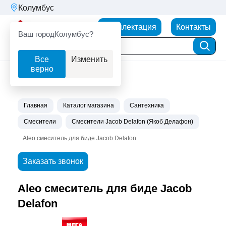
Колумбус
Партнерторг
Комплектация
Контакты
Ваш город
Колумбус?
Все
Изменить
верно
Главная
Каталог магазина
Сантехника
Смесители
Смесители Jacob Delafon (Якоб Делафон)
Aleo смеситель для биде Jacob Delafon
Заказать звонок
Aleo смеситель для биде Jacob
Delafon