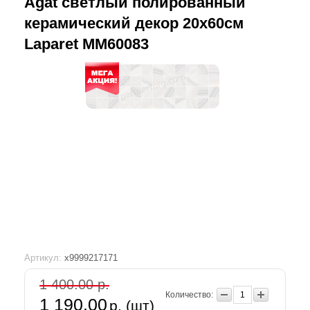
Agat светлый полированный
керамический декор 20х60см
Laparet MM60083
Артикул:
х9999217171
1 400.00 р.
Количество:
1 190.00
р. (шт)