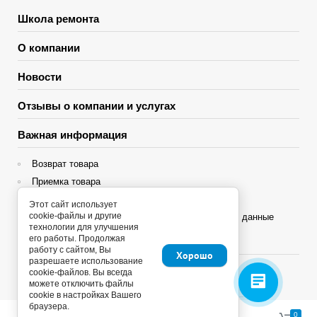
Школа ремонта
О компании
Новости
Отзывы о компании и услугах
Важная информация
Возврат товара
Приемка товара
Гарантия
Этот сайт использует
cookie-файлы и другие
Политика конфиденциальности и персональные данные
технологии для улучшения
его работы. Продолжая
Яндекс Сплит
работу с сайтом, Вы
Хорошо
разрешаете использование
cookie-файлов. Вы всегда
можете отключить файлы
cookie в настройках Вашего
браузера.
Copyright © 2013 - 2026
0
0