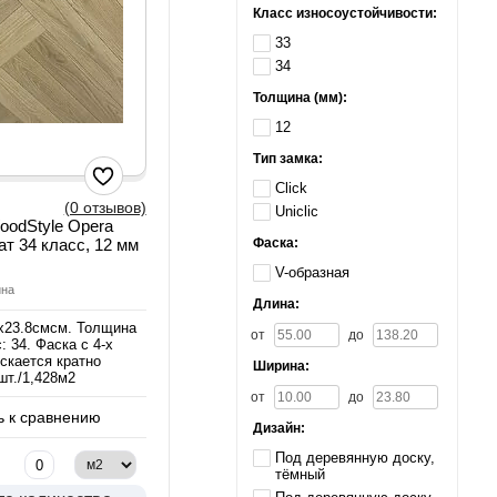
Класс износоустойчивости:
33
34
Толщина (мм):
12
Тип замка:
Click
(0 отзывов)
Uniclic
oodStyle Opera
Фаска:
т 34 класс, 12 мм
V-образная
ина
Длина:
х23.8смсм. Толщина
от
до
: 34. Фаска с 4-х
скается кратно
Ширина:
шт./1,428м2
от
до
 к сравнению
Дизайн:
Под деревянную доску,
тёмный