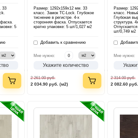
. 33
Размер: 1292х159х12 мм. 33
Размер: 129
ck.
класс. Замок TC-Lock. Глубокое
класс. Новый
тиснение в регистре. 4-х
Глубокая вы
 фаска.
сторонняя фаска. Отпускается
структура. 4
аковке: 5
кратно упаковке: 5 шт/1,027 м2
Отпускается 
шт/0,749 м2
нию
Добавить к сравнению
Добавить
Мне нужно:
Мне нужно:
ство
Укажите количество
Укажи
руб.
руб.
2 261.00
2 314.00
2 034.90
руб. (м2)
2 082.60
руб.