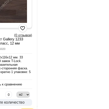
(0 отзывов)
т Gallery 1233
 класс, 12 мм
5020
2х116х12 мм. 33
 замок T-Lock.
разительная
х-сторонняя фаска.
кратно 1 упаковке: 5
 к сравнению
те количество