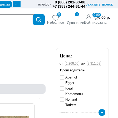
8 (800) 201-69-88
...
ансии
Телефон:
Заказать звонок
+7 (383) 244-61-44
0
0
0.00
0.00
р.
Войти
Корзина
Избранное
Сравнение
Цена:
от
до
Производитель:
Aberhof
Egger
Ideal
Kastamonu
Norland
Tarkett
показать еще