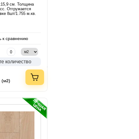
х15,9 см. Толщина
асс. Отгружается
вке 8шт/1.755 м.кв.
 к сравнению
те количество
 (м2)