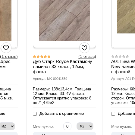
(1 отзыв)
(1 отзыв)
Абрис
Дуб Старк Royce Кастамону
A01 Гина W
 мм,
ламинат 33 класс, 12мм,
New ламина
фаска
с фаской
Артикул: MK-00011569
Артикул: A01 Г
олщина
Размеры: 138х13,4см. Толщина
Размеры: 60
ается
12 мм. Класс: 33. 4V фаска.
12 мм. Класс
5 м.кв.
Отпускается кратно упаковке: 8
сторон. Отпу
шт./1,479м2
упаковке: 10
нию
Добавить к сравнению
Добавить
Мне нужно:
Мне нужно: