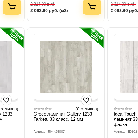
руб.
руб.
2 314.00
2 314.00
2 082.60
руб. (м2)
2 082.60
руб.
 отзывов)
(0 отзывов)
y 1233
Greco ламинат Gallery 1233
Ideal Touc
мм
Tarkett, 33 класс, 12 мм
ламинат 33
фаска
Артикул: 504425007
Артикул: ID102