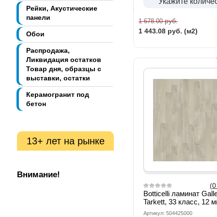
Укажите количе
Рейки, Акустические
панели
руб.
1 678.00
1 443.08
руб. (м2)
Обои
Распродажа,
Ликвидация остатков
Товар дня, образцы с
выставки, остатки
Керамогранит под
бетон
13+ лет на рынке
Внимание!
(0
Botticelli ламинат Gall
Tarkett, 33 класс, 12 
Артикул: 504425000