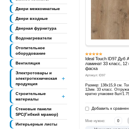
Двери межкомнатные
Двери входные
Дверная фурнитура
Водонагреватели
Отопительное
оборудование
Ideal Touch ID97 Дуб 
Вентиляция
ламинат 33 класс, 12
фаска
Электротовары и
Артикул: ID97
электротехническая
продукция
Размер: 138х15,9 см. Т
12мм. 33 класс. Отгруж
Строительные
кратно упаковке 8шт/1.75
материалы
Добавить к сравне
Стеновые панели
SPC(Гибкий мрамор)
Мне нужно:
Интерьерные листы