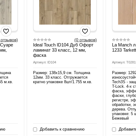
 отзывов)
(0 отзывов)
 Суаре
Ideal Touch ID104 Дуб Офорт
La Manch л
 мм,
ламинат 33 класс, 12 мм,
1233 Tarket
фаска
Артикул: ID104
Артикул: Т0281
олщина
Размер: 138х15,9 см. Толщина
Размер: 129
ается
12мм. 33 класс. Отгружается
износоустой
5 м.кв.
кратно упаковке 8шт/1.755 м.кв.
Tech3S - защ
T-Lock. 4-х 
фаска, эффе
фаски, глубо
регистре, э
обработки, 
дерева. Отп
упаковке: 5 
Бежевый
нию
Добавить к сравнению
Добавить