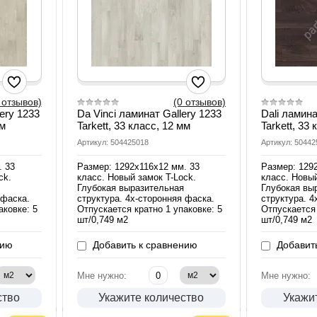
 отзывов)
(0 отзывов)
ery 1233
Da Vinci ламинат Gallery 1233
Dali ламина
мм
Tarkett, 33 класс, 12 мм
Tarkett, 33
Артикул: 504425018
Артикул: 50442
. 33
Размер: 1292х116х12 мм. 33
Размер: 129
ck.
класс. Новый замок T-Lock.
класс. Новый
Глубокая выразительная
Глубокая вы
 фаска.
структура. 4х-сторонняя фаска.
структура. 4
аковке: 5
Отпускается кратно 1 упаковке: 5
Отпускается 
шт/0,749 м2
шт/0,749 м2
нию
Добавить к сравнению
Добавить
Мне нужно:
Мне нужно:
ство
Укажите количество
Укажи