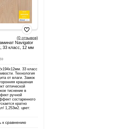
(0 отзывов)
аминат Navigator
t, 33 класс, 12 мм
59
2х194х12мм. 33 класс
чивости. Технология
ита от влаги. Замок
сторонняя крашеная
кт оптической
кое тиснение в
ффект ручной
эффект состаренного
ускается кратно
шт/ 1,253м2. цвет:
 к сравнению