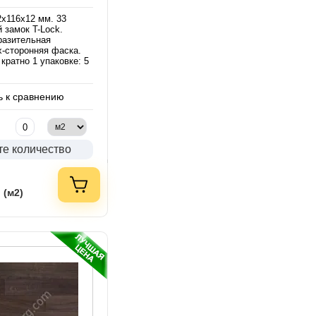
2х116х12 мм. 33
 замок T-Lock.
разительная
х-сторонняя фаска.
кратно 1 упаковке: 5
 к сравнению
те количество
 (м2)