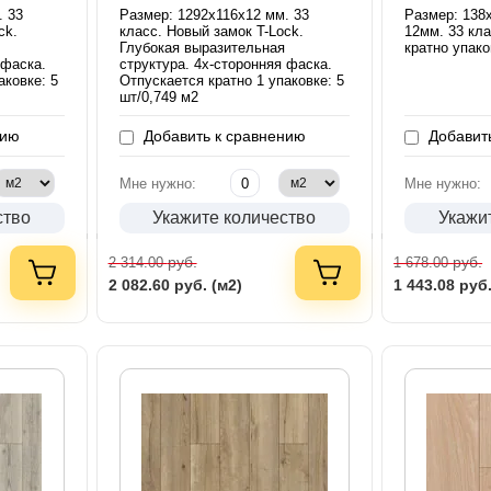
. 33
Размер: 1292х116х12 мм. 33
Размер: 138
ck.
класс. Новый замок T-Lock.
12мм. 33 кл
Глубокая выразительная
кратно упако
 фаска.
структура. 4х-сторонняя фаска.
аковке: 5
Отпускается кратно 1 упаковке: 5
шт/0,749 м2
нию
Добавить к сравнению
Добавить
Мне нужно:
Мне нужно:
ство
Укажите количество
Укажи
руб.
руб.
2 314.00
1 678.00
2 082.60
руб. (м2)
1 443.08
руб.