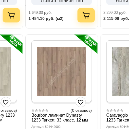
ство
Укажите количество
Укажи
руб.
руб.
1 649.00
2 299.00
1 484.10
руб. (м2)
2 115.08
руб.
 отзывов)
(0 отзывов)
ery 1233
Bourbon ламинат Dynasty
Caravaggio
мм
1233 Tarkett, 33 класс, 12 мм
1233 Tarket
Артикул: 504442002
Артикул: 50445