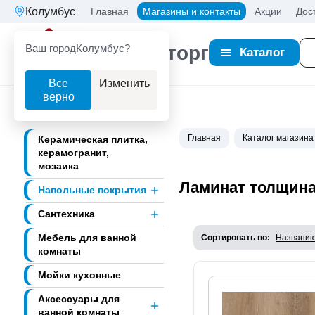
Колумбус
Главная
Магазины и контакты
Акции
Дос
Ваш город
Колумбус?
Партнерторг
Каталог
Все
Изменить
верно
Главная
Каталог магазина
Керамическая плитка,
керамогранит,
мозаика
Ламинат толщина
Напольные покрытия
Сантехника
Мебель для ванной
Сортировать по:
Названи
комнаты
Мойки кухонные
Аксессуары для
ванной комнаты