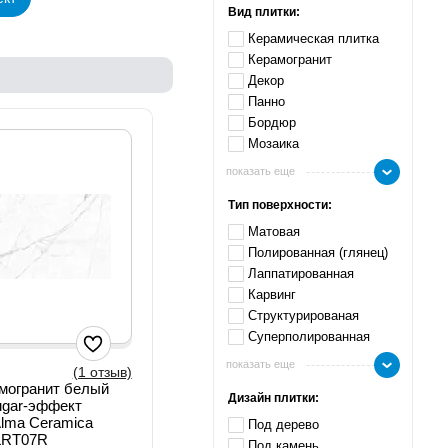
Вид плитки:
Керамическая плитка
Керамогранит
Декор
Панно
Бордюр
Мозаика
показать еще
Тип поверхности:
Матовая
Полированная (глянец)
Лаппатированная
Карвинг
Структурированая
Суперполированная
показать еще
(1 отзыв)
могранит белый
Дизайн плитки:
ugar-эффект
lma Ceramica
Под дерево
LRT07R
Под камень