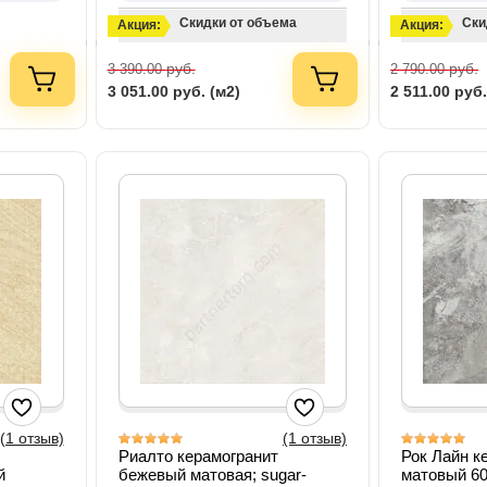
Скидки от объема
Ски
Акция:
Акция:
руб.
руб.
3 390.00
2 790.00
3 051.00
руб. (м2)
2 511.00
руб.
(1 отзыв)
(1 отзыв)
Риалто керамогранит
Рок Лайн к
й
бежевый матовая; sugar-
матовый 6