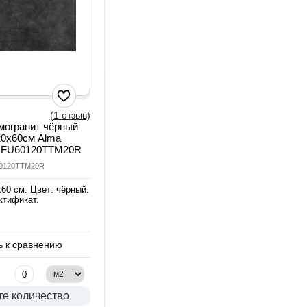
(1 отзыв)
могранит чёрный
20х60см Alma
GFU60120TTM20R
60120TTM20R
60 см. Цвет: чёрный.
ктификат.
 к сравнению
те количество