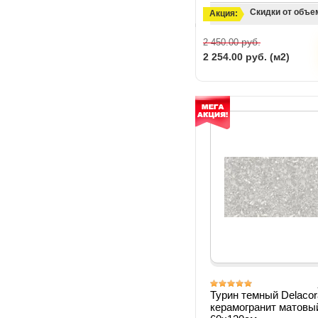
Скидки от объе
Акция:
руб.
2 450.00
2 254.00
руб. (м2)
Турин темный Delacor
керамогранит матовы