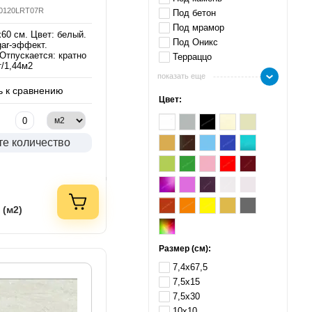
60120LRT07R
Под бетон
Под мрамор
60 см. Цвет: белый.
Под Оникс
gar-эффект.
Отпускается: кратно
Терраццо
т/1,44м2
показать еще
 к сравнению
Цвет:
те количество
 (м2)
Размер (см):
7,4х67,5
7,5х15
7,5х30
10х10