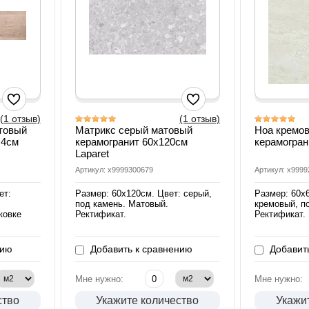
(1 отзыв)
(1 отзыв)
товый
Матрикс серый матовый
Ноа кремо
,4см
керамогранит 60х120см
керамогран
Laparet
Артикул: х9999300679
Артикул: х999
ет:
Размер: 60х120см. Цвет: серый,
Размер: 60х
под камень. Матовый.
кремовый, п
ковке
Ректификат.
Ректификат.
нию
Добавить к сравнению
Добавить
Мне нужно:
Мне нужно:
ство
Укажите количество
Укажи