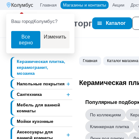
Колумбус
Главная
Магазины и контакты
Акции
Дос
Ваш город
Колумбус?
Партнерторг
Каталог
Все
Изменить
верно
Главная
Каталог магазина
Керамическая плитка,
керамогранит,
мозаика
Керамическая пли
Напольные покрытия
Сантехника
Популярные подборк
Мебель для ванной
комнаты
По коллекциям
Кер
Мойки кухонные
Клинкерная плитка
Аксессуары для
ванной комнаты
Люки под плитку
Дл