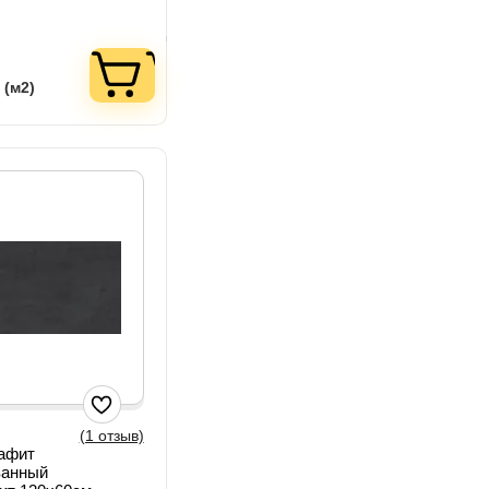
 (м2)
(1 отзыв)
рафит
ванный