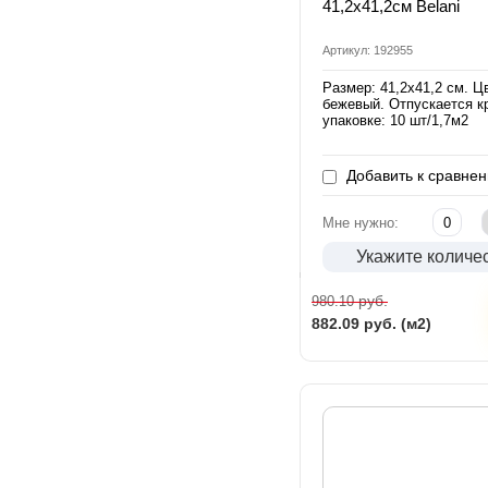
41,2х41,2см Belani
Артикул: 192955
Размер: 41,2х41,2 см. Ц
бежевый. Отпускается к
упаковке: 10 шт/1,7м2
Добавить к сравне
Мне нужно:
Укажите количе
руб.
980.10
882.09
руб. (м2)