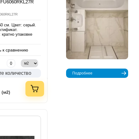
GFU6060RKL27R
6060RKL27R
0 см. Цвет: серый.
ктификат.
 кратно упаковке
 к сравнению
те количество
Подробнее
 (м2)