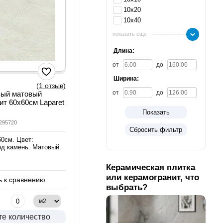
10х20
10х40
показать еще
Длина:
от
до
Ширина:
(1 отзыв)
от
до
вый матовый
ит 60х60см Laparet
Показать
9295720
Сбросить фильтр
60см. Цвет:
од камень. Матовый.
Керамическая плитка
или керамогранит, что
 к сравнению
выбрать?
те количество