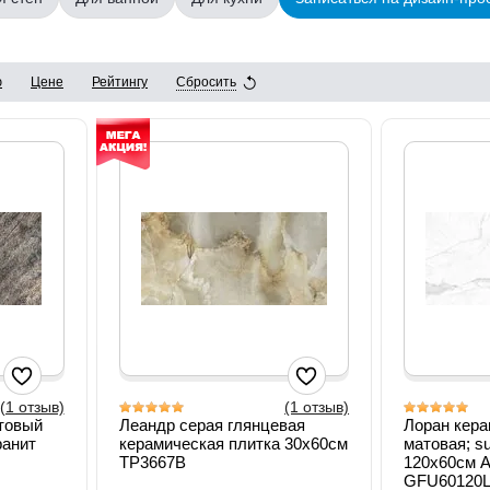
ю
Цене
Рейтингу
Сбросить
(1 отзыв)
(1 отзыв)
товый
Леандр серая глянцевая
Лоран кера
ранит
керамическая плитка 30х60см
матовая; s
TP3667B
120х60см A
GFU60120