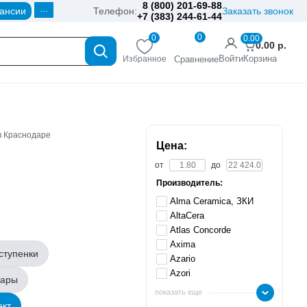
8 (800) 201-69-88
...
ансии
Телефон:
Заказать звонок
+7 (383) 244-61-44
0
0
0.00
0.00
р.
Войти
Корзина
Избранное
Сравнение
в Краснодаре
Цена:
от
до
Производитель:
Alma Ceramica, ЗКИ
AltaCera
Atlas Concorde
Axima
ступенки
Azario
Azori
вары
показать еще
ект