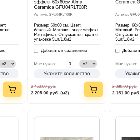
эффект 60х60см Alma
Ceramica 
Ceramica GFU04RLT08R
Артикул: GFU04RLT08R
Артикул: GFU
вет:
Размер: 60х60 см. Цвет:
Размер: 60х6
ратно
бежевый. Матовая; sugar-эффект.
Матовый. Ре
Ректификат. Отпускается: кратно
Отпускается:
упаковке 5шт/1,8м2
5шт/1,8м2
нию
Добавить к сравнению
Добавить
Мне нужно:
Мне нужно:
ство
Укажите количество
Укажи
руб.
руб.
2 450.00
2 390.00
2 205.00
руб. (м2)
2 151.00
руб.