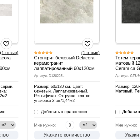
(1 отзыв)
(1 отзыв)
acora
Стонкрит бежевый Delacora
Тотем кера
керамогранит
матовый 1
х90см
лаппатированный 60х120см
Ceramica 
Артикул: D120225L
Артикул: GFU
 серый.
Размер: 60х120 см. Цвет:
Размер: 120х
зка:
бежевый. Лаппатированный.
Матовый. Ре
62м2
Ректификат. Отгрузка: кратно
упаковке 2 шт/1,44м2
нию
Добавить к сравнению
Добавить
Мне нужно:
Мне нужно:
ство
Укажите количество
Укажи