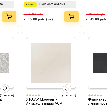
ма
Скидки от объема
Акция:
руб.
руб.
3 100.00
2 790.00
2 852.00
руб. (м2)
2 511.00
руб.
(1 отзыв)
(1 отзыв)
a
У100АР Молочный
Флагман г
й
Антискользящий АСР
лаппатиро