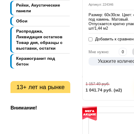
Рейки, Акустические
Артикул: 224346
панели
Размер: 60х30см. Цвет:
под камень. Матовый.
Обои
Отпускается кратно упак
шт/1,44 м2
Распродажа,
Ликвидация остатков
Добавить к сравне
Товар дня, образцы с
выставки, остатки
Мне нужно:
Керамогранит под
Укажите количе
бетон
руб.
1 157.49
13+ лет на рынке
1 041.74
руб. (м2)
Внимание!