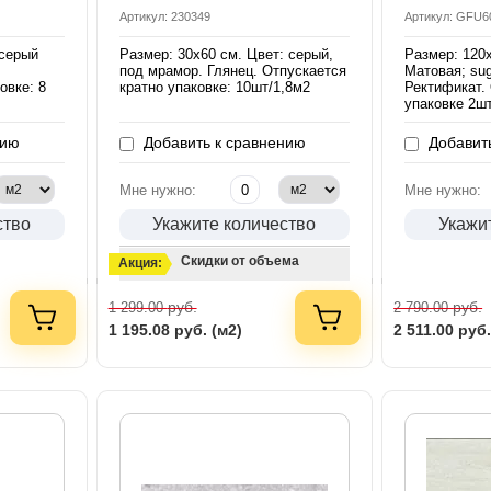
Артикул: 230349
Артикул: GFU
 серый
Размер: 30х60 см. Цвет: серый,
Размер: 120х
под мрамор. Глянец. Отпускается
Матовая; su
овке: 8
кратно упаковке: 10шт/1,8м2
Ректификат. 
упаковке 2ш
нию
Добавить к сравнению
Добавить
Мне нужно:
Мне нужно:
ство
Укажите количество
Укажи
Скидки от объема
Акция:
руб.
руб.
1 299.00
2 790.00
1 195.08
руб. (м2)
2 511.00
руб.