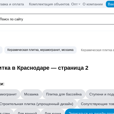
тавка и оплата
Комплектация объектов. Опт
О компании
Вак
Керамическая плитка, керамогранит, мозаика
Керамическая плитка 
тка в Краснодаре — страница 2
и:
амогранит
Мозаика
Плитка для бассейна
Ступени и под
Строительная плитка (упрощенный дизайн)
Сопутствующие то
я стен
Для ванной
Для кухни
Записаться на дизайн-про