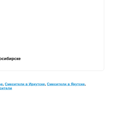
восибирске
ре
,
Смесители в Иркутске
,
Смесители в Якутске
,
сители