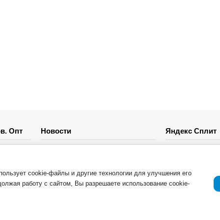
в. Опт
Новости
Яндекс Сплит
Отзывы о компании и услугах
ации
Важная информация
спользует cookie-файлы и другие технологии для улучшения его
должая работу с сайтом, Вы разрешаете использование cookie-
Возврат товара
Приемка товара
Гарантия