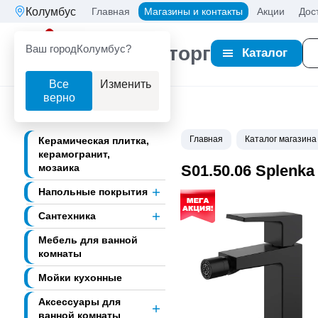
Колумбус
Главная
Магазины и контакты
Акции
Дос
Ваш город
Колумбус?
Партнерторг
Каталог
Все
Изменить
верно
Главная
Каталог магазина
Керамическая плитка,
керамогранит,
мозаика
S01.50.06 Splenk
Напольные покрытия
Сантехника
Мебель для ванной
комнаты
Мойки кухонные
Аксессуары для
ванной комнаты