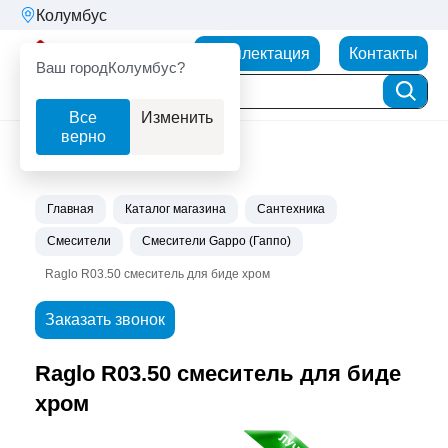
Колумбус
Партнерторг
Комплектация
Контакты
Ваш город
Колумбус?
Все
Изменить
верно
Главная
Каталог магазина
Сантехника
Смесители
Смесители Gappo (Гаппо)
Raglo R03.50 смеситель для биде хром
Заказать звонок
Raglo R03.50 смеситель для биде
хром