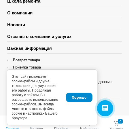
Школа ремонта
О компании
Новости
Отзывы о компании и услугах
Важная информация
Возврат товара
Приемка товара
Гарантия
Этот сайт использует
cookie-файлы и другие
Политика конфиденциальности и персональные данные
технологии для улучшения
его работы. Продолжая
Яндекс Сплит
работу с сайтом, Вы
Хорошо
разрешаете использование
cookie-файлов. Вы всегда
можете отключить файлы
cookie в настройках Вашего
браузера.
Copyright © 2013 - 2026
0
0
Главная
Каталог
Профиль
Избранное
Корзина