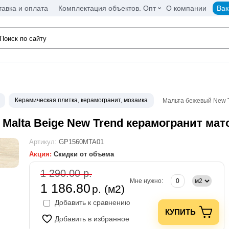
тавка и оплата
Комплектация объектов. Опт
О компании
Вак
Керамическая плитка, керамогранит, мозаика
Мальта бежевый New 
Malta Beige New Trend керамогранит ма
Артикул:
GP1560MTA01
Акция:
Скидки от объема
1 290.00 р.
Мне нужно:
1 186.80
р. (м2)
Добавить к сравнению
КУПИТЬ
Добавить в избранное