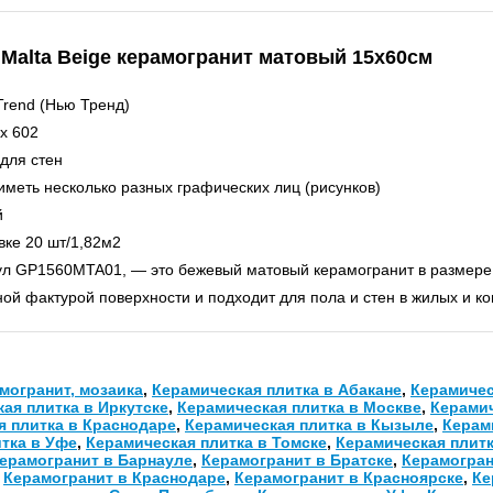
Malta Beige керамогранит матовый 15х60см
rend (Нью Тренд)
x 602
для стен
меть несколько разных графических лиц (рисунков)
й
вке 20 шт/1,82м2
ул GP1560MTA01, — это бежевый матовый керамогранит в размере 
ой фактурой поверхности и подходит для пола и стен в жилых и к
могранит, мозаика
,
Керамическая плитка в Абакане
,
Керамичес
ая плитка в Иркутске
,
Керамическая плитка в Москве
,
Керамич
я плитка в Краснодаре
,
Керамическая плитка в Кызыле
,
Керам
тка в Уфе
,
Керамическая плитка в Томске
,
Керамическая плитк
ерамогранит в Барнауле
,
Керамогранит в Братске
,
Керамогран
,
Керамогранит в Краснодаре
,
Керамогранит в Красноярске
,
Ке