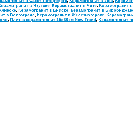
рамогранит в Санкт-Петербурге
,
Керамогранит в Уфе
,
Керамог
Керамогранит в Якутске
,
Керамогранит в Чите
,
Керамогранит в
Ачинске
,
Керамогранит в Бийске
,
Керамогранит в Биробиджан
ит в Волгограде
,
Керамогранит в Железногорске
,
Керамограни
rend
,
Плитка керамогранит 15х60см New Trend
,
Керамогранит п