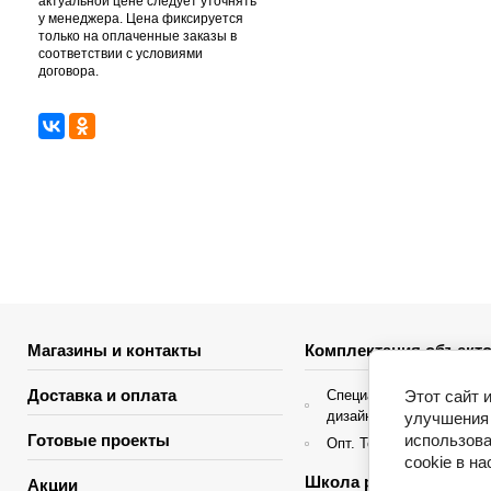
актуальной цене следует уточнять
у менеджера. Цена фиксируется
только на оплаченные заказы в
соответствии с условиями
договора.
Магазины и контакты
Комплектация объекто
Доставка и оплата
Этот сайт 
Специальные условия д
дизайнеров интерьера
улучшения 
использова
Готовые проекты
Опт. Торгующие организ
cookie в н
Школа ремонта
Акции