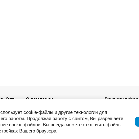
в. Опт
О компании
Важная инфор
Новости
использует cookie-файлы и другие технологии для
ля
Возврат товар
его работы. Продолжая работу с сайтом, Вы разрешаете
Приемка товар
ние cookie-файлов. Вы всегда можете отключить файлы
Отзывы о компании и услугах
ации
Гарантия
астройках Вашего браузера.
Политика конф