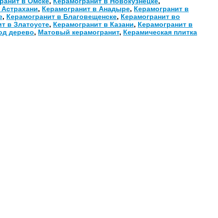
ранит в Омске
,
Керамогранит в Новокузнецке
,
 Астрахани
,
Керамогранит в Анадыре
,
Керамогранит в
е
,
Керамогранит в Благовещенске
,
Керамогранит во
т в Златоусте
,
Керамогранит в Казани
,
Керамогранит в
од дерево
,
Матовый керамогранит
,
Керамическая плитка