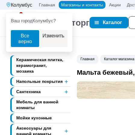
Колумбус
Главная
Магазины и контакты
Акции
Дос
Ваш город
Колумбус?
Партнерторг
Каталог
Все
Изменить
верно
Главная
Каталог магазина
Керамическая плитка,
керамогранит,
мозаика
Мальта бежевый, 
Напольные покрытия
Сантехника
Мебель для ванной
комнаты
Мойки кухонные
Аксессуары для
ванной комнаты