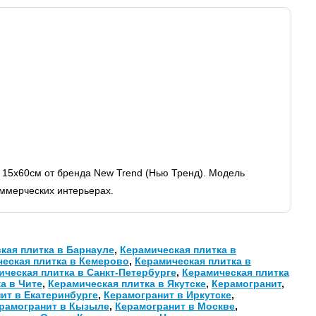
15х60см от бренда New Trend (Нью Тренд). Модель
оммерческих интерьерах.
кая плитка в Барнауле
,
Керамическая плитка в
еская плитка в Кемерово
,
Керамическая плитка в
ическая плитка в Санкт-Петербурге
,
Керамическая плитка
а в Чите
,
Керамическая плитка в Якутске
,
Керамогранит
,
ит в Екатеринбурге
,
Керамогранит в Иркутске
,
рамогранит в Кызыле
,
Керамогранит в Москве
,