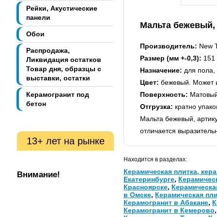
Рейки, Акустические
панели
Мальта бежевый, 
Обои
Производитель:
New T
Распродажа,
Размер (мм +-0,3):
151 
Ликвидация остатков
Товар дня, образцы с
Назначение:
для пола, 
выставки, остатки
Цвет:
бежевый. Может и
Керамогранит под
Поверхность:
Матовы
бетон
Отгрузка:
кратно упако
Мальта бежевый, артик
отличается выразительн
13+ лет на рынке
Находится в разделах:
Керамическая плитка, кера
Внимание!
Екатеринбурге
,
Керамическ
Красноярске
,
Керамическа
в Омске
,
Керамическая пли
Керамогранит в Абакане
,
К
Керамогранит в Кемерово