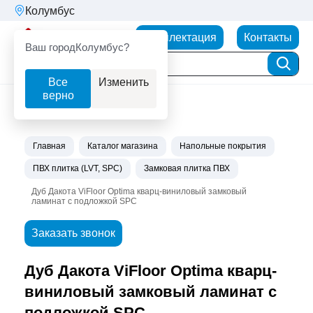
Колумбус
Партнерторг
Комплектация
Контакты
Ваш город
Колумбус?
Все
Изменить
верно
Главная
Каталог магазина
Напольные покрытия
ПВХ плитка (LVT, SPC)
Замковая плитка ПВХ
Дуб Дакота ViFloor Optima кварц-виниловый замковый
ламинат с подложкой SPC
Заказать звонок
Дуб Дакота ViFloor Optima кварц-
виниловый замковый ламинат с
подложкой SPC