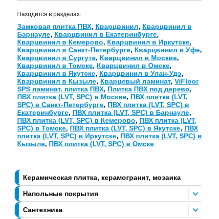
Находится в разделах:
Замковая плитка ПВХ
,
Кварцвинил
,
Кварцвинил в
Барнауле
,
Кварцвинил в Екатеринбурге
,
Кварцвинил в Кемерово
,
Кварцвинил в Иркутске
,
Кварцвинил в Санкт-Петербурге
,
Кварцвинил в Уфе
,
Кварцвинил в Сургуте
,
Кварцвинил в Москве
,
Кварцвинил в Томске
,
Кварцвинил в Омске
,
Кварцвинил в Якутске
,
Кварцвинил в Улан-Удэ
,
Кварцвинил в Кызыле
,
Кварцевый ламинат
,
ViFloor
SPS ламинат, плитка ПВХ
,
Плитка ПВХ под дерево
,
ПВХ плитка (LVT, SPC) в Москве
,
ПВХ плитка (LVT,
SPC) в Санкт-Петербурге
,
ПВХ плитка (LVT, SPC) в
Екатеринбурге
,
ПВХ плитка (LVT, SPC) в Барнауле
,
ПВХ плитка (LVT, SPC) в Кемерово
,
ПВХ плитка (LVT,
SPC) в Томске
,
ПВХ плитка (LVT, SPC) в Якутске
,
ПВХ
плитка (LVT, SPC) в Иркутске
,
ПВХ плитка (LVT, SPC) в
Кызыле
,
ПВХ плитка (LVT, SPC) в Омске
Керамическая плитка, керамогранит, мозаика
Напольные покрытия
Сантехника