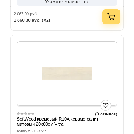
Укажите количество
руб.
2 067.00
1 860.30
руб. (м2)
(0 отзывов)
SoftWood кремовый R10A керамогранит
матовый 20х80см Vitra
Артикул: K952372R