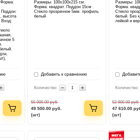
 Форма:
Размеры: 100х100х215 см.
Размеры: 10
Форма: квадрат. Поддон 15см .
Форма: квад
 Поддон:
Стекло прозрачное 5мм. профиль
Стекло проз
л, высота
белый
белый. Без 
. Вход:
лейкой и ве
:
текло
ашная,
ачное 5
м.
белый.
душ,
т),
нию
Добавить к сравнению
Добавить
Количество:
Количество:
руб.
руб.
55 000.00
52 900.00
49 500.00
руб.
47 610.00
ру
(шт)
(шт)