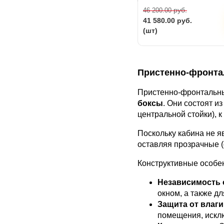
руб.
46 200.00
41 580.00
руб.
(шт)
Пристенно-фронта
Пристенно-фронтальны
боксы
. Они состоят и
центральной стойки), к
Поскольку кабина не я
оставляя прозрачные 
Конструктивные особе
Независимость о
окном, а также д
Защита от влаги
помещения, искл