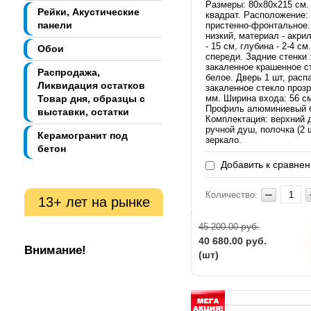
Размеры: 80х80х215 см.
Рейки, Акустические
квадрат. Расположение:
панели
пристенно-фронтальное.
низкий, материал - акри
- 15 см, глубина - 2-4 см
Обои
спереди. Задние стенки 
закаленное крашенное с
Распродажа,
белое. Дверь 1 шт, расп
Ликвидация остатков
закаленное стекло прозр
Товар дня, образцы с
мм. Ширина входа: 56 с
Профиль алюминиевый 
выставки, остатки
Комплектация: верхний 
ручной душ, полочка (2 ш
Керамогранит под
зеркало.
бетон
Добавить к сравне
Количество:
13+ лет на рынке
руб.
45 200.00
40 680.00
руб.
Внимание!
(шт)