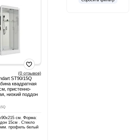
(0 отзывов)
andart ST90/15Q
бина квадратная
см, пристенно-
я, низкий поддон
/15Q
х90х215 см. Форма:
дон 15см . Стекло
5мм. профиль белый