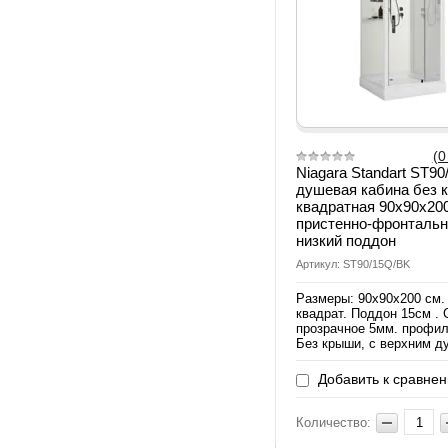
(0
Niagara Standart ST9
душевая кабина без 
квадратная 90х90х200
пристенно-фронтальн
низкий поддон
Артикул: ST90/15Q/BK
Размеры: 90х90х200 см.
квадрат. Поддон 15см . 
прозрачное 5мм. профил
Без крыши, с верхним 
Добавить к сравне
Количество: