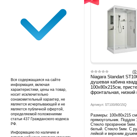
(0
Niagara Standart ST10
Вся содержащаяся на сайте
душевая кабина квад
информация, включая
100х80х215см, присте
характеристики, цены на товар,
фронтальная, низкий
носит исключительно
ознакомительный характер, не
является исчерпывающей и не
Артикул: ST100/80/15Q
является публичной офертой,
определяемой положениями
Размеры: 100х80х215 см
статьи 437 Гражданского кодекса
прямоугольник. Поддон 
РФ.
Стекло прозрачное 5мм.
белый. Стекло 5мм. С р
Информацию по наличию и
лейкой и верхним душем