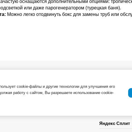
ачастую оснащаются дополнительными опциями: тропичес
одсветкой или даже парогенератором (турецкая баня).
та:
Можно легко отодвинуть бокс для замены труб или обс
в. Опт
О компании
Важная инфор
Новости
ля
Возврат товар
спользует cookie-файлы и другие технологии для улучшения его
должая работу с сайтом, Вы разрешаете использование cookie-
Приемка товар
Отзывы о компании и услугах
ации
Гарантия
Политика конф
персональные
Яндекс Сплит