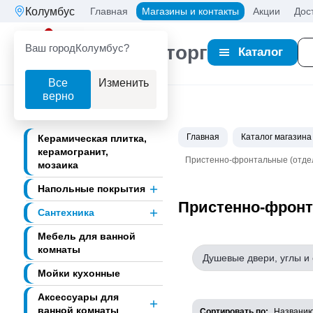
Колумбус
Главная
Магазины и контакты
Акции
Дос
Ваш город
Колумбус?
Партнерторг
Каталог
Все
Изменить
верно
Главная
Каталог магазина
Керамическая плитка,
керамогранит,
Пристенно-фронтальные (отде
мозаика
Напольные покрытия
Пристенно-фрон
Сантехника
Мебель для ванной
комнаты
Душевые двери, углы и
Мойки кухонные
Аксессуары для
ванной комнаты
Сортировать по:
Названи