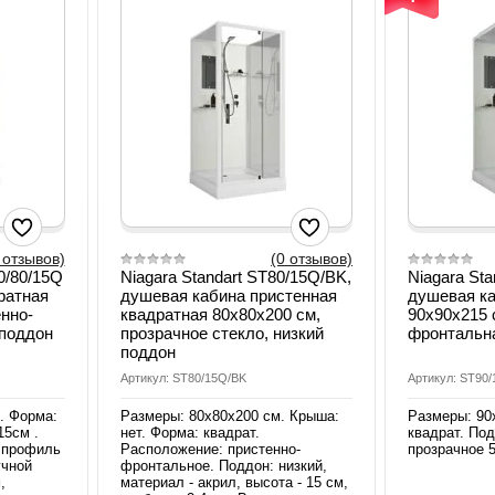
 отзывов)
(0 отзывов)
0/80/15Q
Niagara Standart ST80/15Q/BK,
Niagara St
ратная
душевая кабина пристенная
душевая ка
нно-
квадратная 80х80х200 см,
90х90х215 
 поддон
прозрачное стекло, низкий
фронтальна
поддон
Артикул: ST80/15Q/BK
Артикул: ST90
. Форма:
Размеры: 80х80х200 см. Крыша:
Размеры: 90
15см .
нет. Форма: квадрат.
квадрат. Под
 профиль
Расположение: пристенно-
прозрачное 
учной
фронтальное. Поддон: низкий,
,
материал - акрил, высота - 15 см,