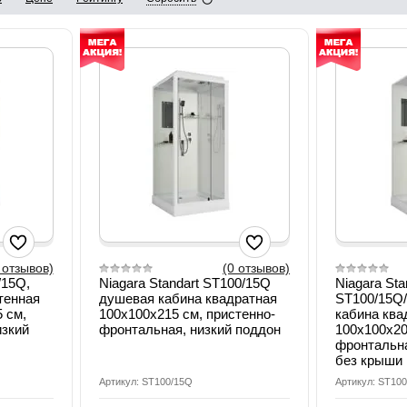
 отзывов)
(0 отзывов)
/15Q,
Niagara Standart ST100/15Q
Niagara Sta
тенная
душевая кабина квадратная
ST100/15Q
 см,
100х100х215 см, пристенно-
кабина ква
изкий
фронтальная, низкий поддон
100х100х20
фронтальна
без крыши
Артикул: ST100/15Q
Артикул: ST10