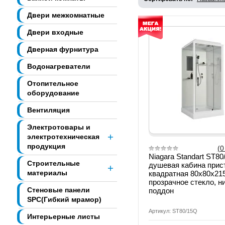
Двери межкомнатные
Двери входные
Дверная фурнитура
Водонагреватели
Отопительное
оборудование
Вентиляция
Электротовары и
электротехническая
продукция
(0
Niagara Standart ST80
Строительные
душевая кабина прис
материалы
квадратная 80х80х215
прозрачное стекло, н
Стеновые панели
поддон
SPC(Гибкий мрамор)
Артикул: ST80/15Q
Интерьерные листы