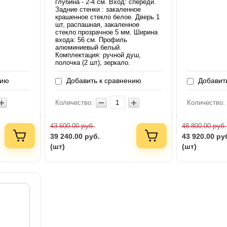
глубина - 2-4 см. Вход: спереди.
Задние стенки : закаленное
крашенное стекло белое. Дверь 1
шт, распашная, закаленное
стекло прозрачное 5 мм. Ширина
входа: 56 см. Профиль
алюминиевый белый.
Комплектация: ручной душ,
полочка (2 шт), зеркало.
нию
Добавить к сравнению
Добавить
Количество:
Количество:
руб.
руб.
43 600.00
48 800.00
39 240.00
руб.
43 920.00
ру
(шт)
(шт)