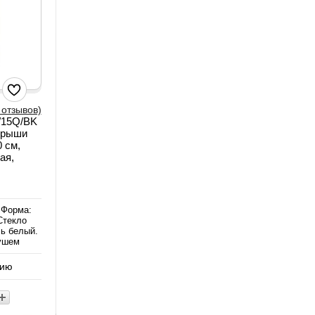
 отзывов)
0/15Q/BK
крыши
 см,
ая,
 Форма:
Стекло
ь белый.
душем
нию