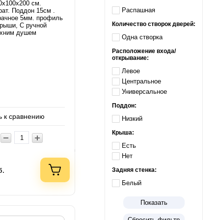
0х100х200 см.
Распашная
рат. Поддон 15см .
рачное 5мм. профиль
Количество створок дверей:
крыши, С ручной
рхним душем
Одна створка
Расположение входа/
открывание:
Левое
Центральное
Универсальное
Поддон:
 к сравнению
Низкий
Крыша:
Есть
Нет
Задняя стенка:
б.
Белый
Показать
Сбросить фильтр