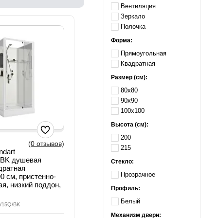
Вентиляция
Зеркало
Полочка
Форма:
Прямоугольная
Квадратная
Размер (см):
80х80
90х90
100х100
Высота (см):
200
(0 отзывов)
215
ndart
/BK душевая
Стекло:
дратная
Прозрачное
0 см, пристенно-
я, низкий поддон,
Профиль:
Белый
0/15Q/BK
Механизм двери: