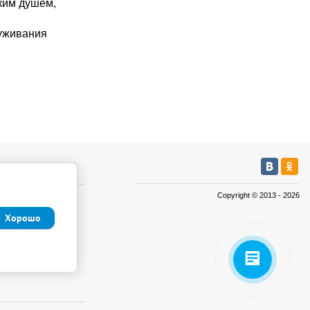
ким душем,
луживания
мация
Copyright © 2013 - 2026
а
Хорошо
а
иденциальности и
 данные