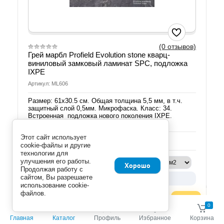
(0 отзывов)
Грей марбл Profield Evolution stone кварц-
виниловый замковый ламинат SPC, подложка
IXPE
Артикул: ML606
Размер: 61х30.5 см. Общая толщина 5,5 мм, в т.ч.
защитный слой 0,5мм. Микрофаска. Класс: 34.
Встроенная подложка нового поколения IXPE.
Отгрузка кратно упаковке: 10 шт./1,86 м2
Этот сайт использует
Добавить к сравнению
cookie-файлы и другие
технологии для
улучшения его работы.
Мне нужно:
Хорошо
Продолжая работу с
сайтом, Вы разрешаете
Укажите количество
использование cookie-
2
Цена за м
:
файлов.
руб.
2 500.00
0
0
2 211.00
руб.
Главная
Каталог
Профиль
Избранное
Корзина