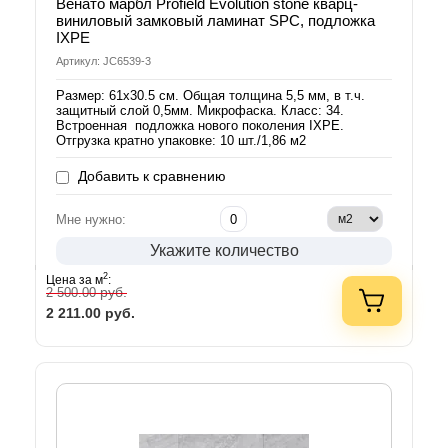
Венато марбл Profield Evolution stone кварц-
виниловый замковый ламинат SPC, подложка
IXPE
Артикул: JC6539-3
Размер: 61х30.5 см. Общая толщина 5,5 мм, в т.ч.
защитный слой 0,5мм. Микрофаска. Класс: 34.
Встроенная подложка нового поколения IXPE.
Отгрузка кратно упаковке: 10 шт./1,86 м2
Добавить к сравнению
Мне нужно:
Укажите количество
2
Цена за м
:
руб.
2 500.00
2 211.00
руб.