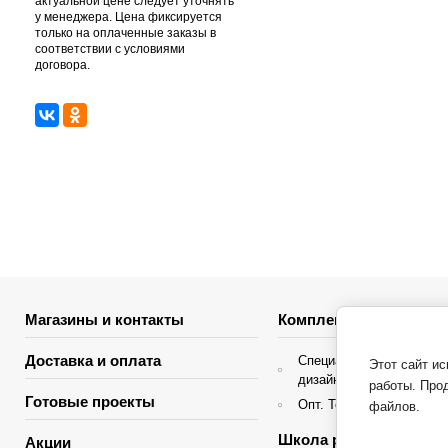
актуальной цене следует уточнять
у менеджера. Цена фиксируется
только на оплаченные заказы в
соответствии с условиями
договора.
Магазины и контакты
Комплектация объекто
Доставка и оплата
Специальные условия д
Этот сайт и
дизайнеров интерьера
работы. Про
Готовые проекты
Опт. Торгующие организ
файлов.
Школа ремонта
Акции