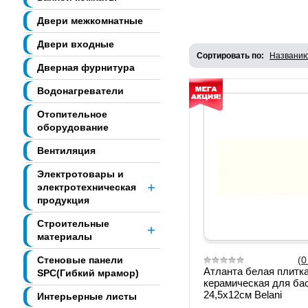
Двери межкомнатные
Двери входные
Сортировать по:
Названи
Дверная фурнитура
Водонагреватели
Отопительное
оборудование
Вентиляция
Электротовары и
электротехническая
продукция
Строительные
материалы
Стеновые панели
(0
Атланта белая плитк
SPC(Гибкий мрамор)
керамическая для ба
24,5х12см Belani
Интерьерные листы