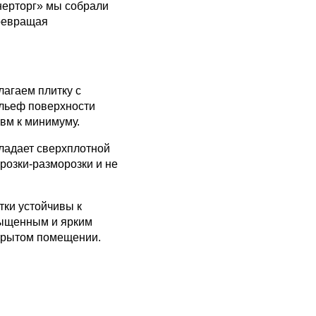
нерторг» мы собрали
превращая
лагаем плитку с
ельеф поверхности
вм к минимуму.
ладает сверхплотной
орозки-разморозки и не
тки устойчивы к
асыщенным и ярким
акрытом помещении.