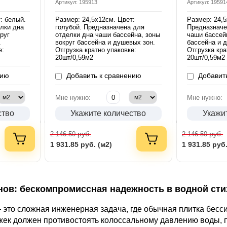
Артикул: 195913
Артикул: 19591
: белый.
Размер: 24,5х12см. Цвет:
Размер: 24,5
лки дна
голубой. Предназначена для
Предназначе
руг
отделки дна чаши бассейна, зоны
чаши бассей
.
вокруг бассейна и душевых зон.
бассейна и 
е:
Отгрузка кратно упаковке:
Отгрузка кра
20шт/0,59м2
20шт/0,59м2
нию
Добавить к сравнению
Добавить
Мне нужно:
Мне нужно:
ство
Укажите количество
Укажи
руб.
руб.
2 146.50
2 146.50
1 931.85
руб. (м2)
1 931.85
руб.
нов: бескомпромиссная надежность в водной сти
это сложная инженерная задача, где обычная плитка бесс
жек должен противостоять колоссальному давлению воды, 