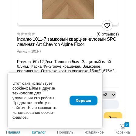
(0 отзывов)
Incanto 1011-7 замковый кварц-виниловый SPC
ламинат Art Chevron Alpine Floor
Артикул: 1011-7
Размер: 60х12,7см. Толщина 5мм. Защитный слой
0,5мм. Фаска 4V-Groove крашеная. Замковое
соединение. Отгрузка кратно упаковке 16шт/1,676м2.
Добавить к сравнению
Этот сайт использует
cookie-файлы и другие
технологии для
Мне нужно:
улучшения его работы.
Хорошо
Продолжая работу с
Укажите количество
сайтом, Вы разрешаете
использование cookie-
руб.
4 339.00
файлов.
3 991.88
руб. (м2)
0
0
Главная
Каталог
Профиль
Избранное
Корзина