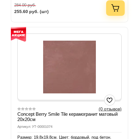
руб.
284.00
255.60
руб. (шт)
(0 отзывов)
Concept Berry Smile Tile керамогранит матовый
20х20см
Артикул: УТ-00001074
Размер: 19,8х19,8см. Цвет: бордовый, под бетон.