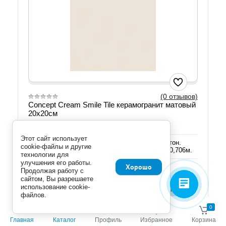
(0 отзывов)
Concept Cream Smile Tile керамогранит матовый
20х20см
Артикул: УТ-00000244
Этот сайт использует
Размер: 19,8х19,8см. Цвет: кремовый, под бетон.
cookie-файлы и другие
Матовый. Отгружается кратно упаковке 18шт/0,706м.
технологии для
улучшения его работы.
Хорошо
Добавить к сравнению
Продолжая работу с
сайтом, Вы разрешаете
использование cookie-
Мне нужно:
файлов.
Укажите количество
0
0
Главная
Каталог
Профиль
Избранное
Корзина