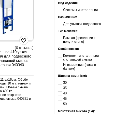
Вид изделия:
Системы инсталляции
Назначение:
Для унитаза подвесного
Тип монтажа:
Рамная (крепление к
полу и стене)
(0 отзывов)
Особенности:
 Line 410 узкая
Комплект инсталляции
я для подвесного
с клавишей смыва
клавишей смыва
 черная 040340
Инсталляция (рама с
бачком)
Ширина рамы (см):
111,5х16см. Объём
30
оды 10 л с тепло- и
ией. Объем смыва
35
а 400 кг,
40
йное покрытие.
45
иша смыва 040331 в
50
Монтажная высота (см):