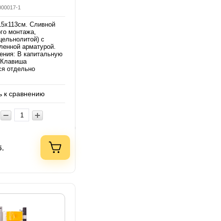
000017-1
15х113см. Сливной
ого монтажа,
цельнолитой) с
ленной арматурой.
ения: В капитальную
. Клавиша
ся отдельно
 к сравнению
б.