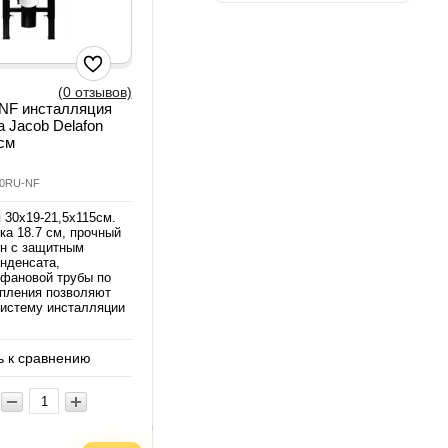
(0 отзывов)
NF инсталляция
а Jacob Delafon
см
30RU-NF
 30х19-21,5х115см.
ка 18.7 см, прочный
н с защитным
онденсата,
 фановой трубы по
епления позволяют
систему инсталляции
 к сравнению