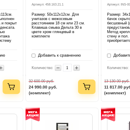
Артикул: 458.163.21.1
Артикул: INS-0
х113см.
Размер: 50х112х12см. Для
Размер: 34х
выполнен
унитазов с межосевым
бачок скрыт
 и покрыт
расстоянием 18 см или 23 см.
бесшовный (
денсата.
Клавиша смыва Дельта 30 в
предустанов
тью
цвете хром глянцевый в
Метод крепл
нтажа
комплекте
стену и пол
истему
приобретает
нию
Добавить к сравнению
Добавить
Количество:
Количество:
руб.
руб.
32 600.00
13 130.00
24 990.00
руб.
11 817.00
ру
(комплект)
(комплект)