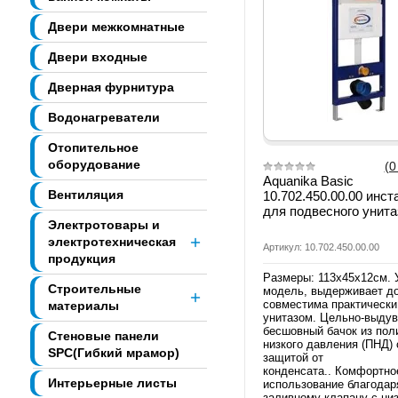
Двери межкомнатные
Двери входные
Дверная фурнитура
Водонагреватели
Отопительное
оборудование
(0
Aquanika Basic
Вентиляция
10.702.450.00.00 инс
для подвесного унита
Электротовары и
электротехническая
Артикул: 10.702.450.00.00
продукция
Размеры: 113х45х12см. 
Строительные
модель, выдерживает до 
совместима практическ
материалы
унитазом. Цельно-выду
бесшовный бачок из пол
Стеновые панели
низкого давления (ПНД) 
SPC(Гибкий мрамор)
защитой от
конденсата.. Комфортно
Интерьерные листы
использование благодар
заливному клапану с ни