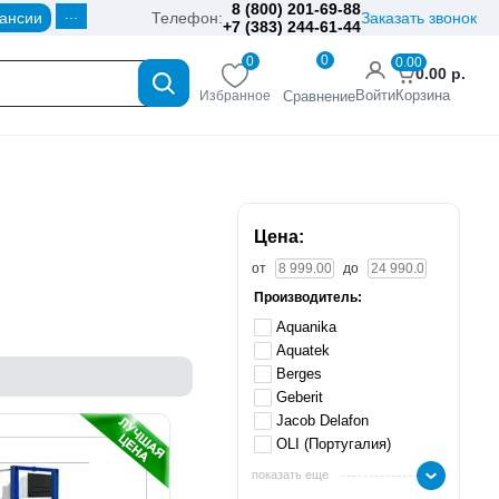
8 (800) 201-69-88
...
ансии
Телефон:
Заказать звонок
+7 (383) 244-61-44
0
0
0.00
0.00
р.
Войти
Корзина
Избранное
Сравнение
Цена:
от
до
Производитель:
Aquanika
Aquatek
Berges
Geberit
Jacob Delafon
OLI (Португалия)
показать еще