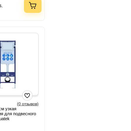
б.
(0 отзывов)
см узкая
я для подвесного
uatek