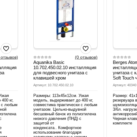
 отзывов)
(0 отзывов)
Aquanika Basic
Berges Atom
талляция
10.702.450.02.10 инсталляция
инсталляци
за
для подвесного унитаза с
унитаза с 
клавишей хром
Soft Touch
Артикул: 10.702.450.02.10
Артикул: 40340
Узкая
Размеры: 113х45х12см. Узкая
Размер: 41х
400 кг,
модель, выдерживает до 400 кг,
резервуара в
и с любым
совместима практически с любым
шумоизоляц
вной
унитазом. Цельно-выдувной
3/6л. нагрузк
иэтилена
бесшовный бачок из полиэтилена
антикоррози
с
низкого давления (ПНД) с
Черная клав
защитой от
комплекте
е
конденсата.. Комфортное
я
использование благодаря
зким
заливному клапану с низким