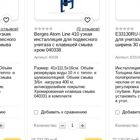
 отзывов)
(0 отзывов)
узкая
Berges Atom Line 410 узкая
E33130RU-
весного
инсталляция для подвесного
для унитаз
смыва
унитаза с клавишей смыва
ширина 30 
хром 040338
Артикул: 40338
Артикул: E331
 Объём
Размер: 41х111,5х16см. Объём
Инсталляция
тепло- и
резервуара воды 10 л с тепло- и
Толщина бач
смыва
шумоизоляцией. Объем смыва
полипропиле
3/6л. нагрузка 400 кг,
чехлом от к
ие.
антикоррозийное покрытие.
регулировка
в
Хромированная клавиша смыва
глубине. Кр
040331 в комплекте
установить 
в угол.
нию
Добавить к сравнению
Добавить
Количество:
Количество:
руб.
руб.
18 737.00
27 120.00