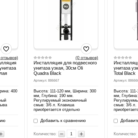
 отзывов)
(0 отзывов)
алляция
Инсталляция для подвесного
Инсталляци
унитаза
унитаза узкая, 30см Oli
унитаза узк
лая
Quadra Black
Total Black
Артикул: 886667
Артикул: 88666
рина: 400
Высота: 111-120 мм, Ширина: 300
Высота: 111-
мм, Глубина: 190 мм.
мм, Глубина:
ный
Регулируемый экономичный
Регулируемы
мыва
смыв: 3/6 л. Клавиша
смыв: 3/6 л
приобретается отдельно
приобретает
нию
Добавить к сравнению
Добавить
Количество:
Количество: