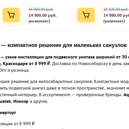
руб.
руб.
16 500.00
18 100.00
14 900.00
руб.
14 990.00
ру
(комплект)
(комплект)
 — компактное решение для маленьких санузлов
 — узкие инсталляции для подвесного унитаза шириной от 30 
, Краснодаре от 8 999 ₽.
Доставка по Новосибирску в день зак
Опт и розница.
учшее решение для малогабаритных санузлов. Компактные мод
вить подвесной унитаз даже в тесном пространстве, экономят м
тичный интерьер. В ассортименте — проверенные бренды:
Aq
quatek, Инкоэр
и другие.
тнерторг
лляции от 8 999 ₽