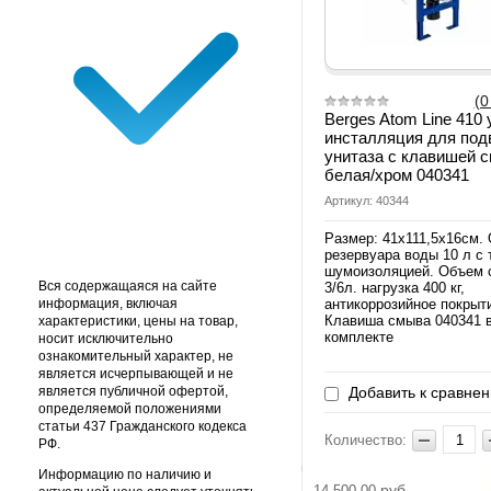
(0
Berges Atom Line 410 
инсталляция для под
унитаза с клавишей 
белая/хром 040341
Артикул: 40344
Размер: 41х111,5х16см.
резервуара воды 10 л с 
шумоизоляцией. Объем 
Вся содержащаяся на сайте
3/6л. нагрузка 400 кг,
информация, включая
антикоррозийное покрыт
Клавиша смыва 040341 
характеристики, цены на товар,
комплекте
носит исключительно
ознакомительный характер, не
является исчерпывающей и не
является публичной офертой,
Добавить к сравне
определяемой положениями
статьи 437 Гражданского кодекса
Количество:
РФ.
Информацию по наличию и
руб.
14 500.00