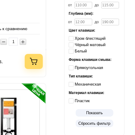
от
до
Глубина (мм):
от
до
 к сравнению
Цвет клавиши:
Хром блестящий
Чёрный матовый
Белый
Форма клавиши смыва:
б.
Прямоугольная
Тип клавиши:
Механическая
Материал клавиши:
Пластик
Показать
Сбросить фильтр