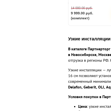
руб.
14 000.00
9 999.00
руб.
(комплект)
Узкие инсталляции
В каталоге Партнерторг
в Новосибирске, Москве
отгрузка в регионы РФ. 
Узкие инсталляции — л
16 см позволяют устано
современный минималис
Delafon, Geberit, OLI, A
Условия покупки в Пар
Цена
: узкие инста