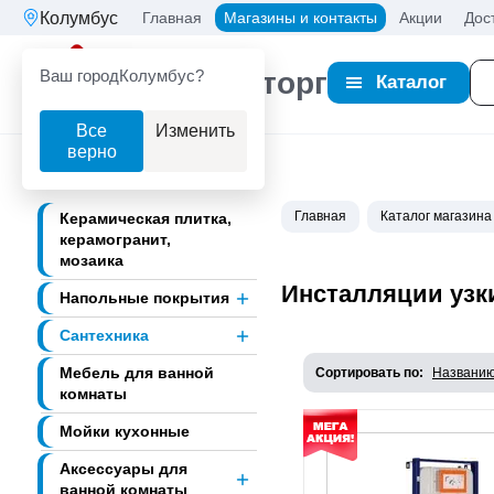
Колумбус
Главная
Магазины и контакты
Акции
Дос
Ваш город
Колумбус?
Партнерторг
Каталог
Все
Изменить
верно
Главная
Каталог магазина
Керамическая плитка,
керамогранит,
мозаика
Инсталляции узк
Напольные покрытия
Сантехника
Мебель для ванной
Сортировать по:
Названи
комнаты
Мойки кухонные
Аксессуары для
ванной комнаты