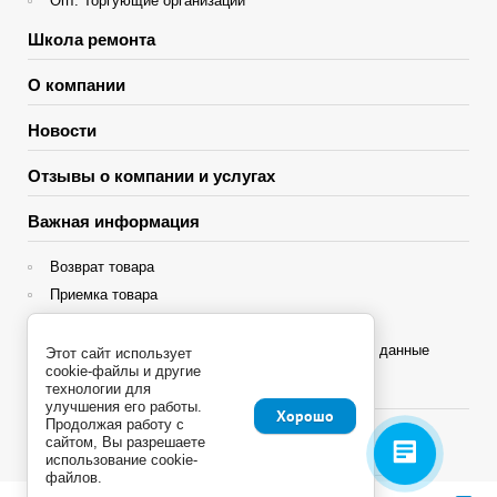
Опт. Торгующие организации
Школа ремонта
О компании
Новости
Отзывы о компании и услугах
Важная информация
Возврат товара
Приемка товара
Гарантия
Политика конфиденциальности и персональные данные
Этот сайт использует
cookie-файлы и другие
Яндекс Сплит
технологии для
улучшения его работы.
Хорошо
Продолжая работу с
сайтом, Вы разрешаете
использование cookie-
файлов.
Copyright © 2013 - 2026