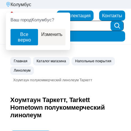
Колумбус
Партнерторг
Комплектация
Контакты
Ваш город
Колумбус?
Все
Изменить
Фильтр
верно
Главная
Каталог магазина
Напольные покрытия
Линолеум
Хоумтаун полукоммерческий линолеум Таркетт
Хоумтаун Таркетт, Tarkett
Hometown полукоммерческий
линолеум