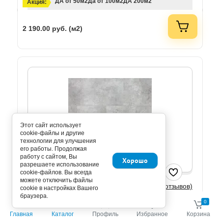
ДА от 50м2
Да от 100м2
ДА 200м2
Акция:
2 190.00
руб. (м2)
Этот сайт использует
cookie-файлы и другие
технологии для улучшения
его работы. Продолжая
работу с сайтом, Вы
Хорошо
разрешаете использование
cookie-файлов. Вы всегда
можете отключить файлы
(0 отзывов)
cookie в настройках Вашего
Grand DG 9814 LVT клеевая плитка ПВХ DeART
браузера.
0
2.5 мм
0
Главная
Каталог
Профиль
Избранное
Корзина
Артикул: DG 9814