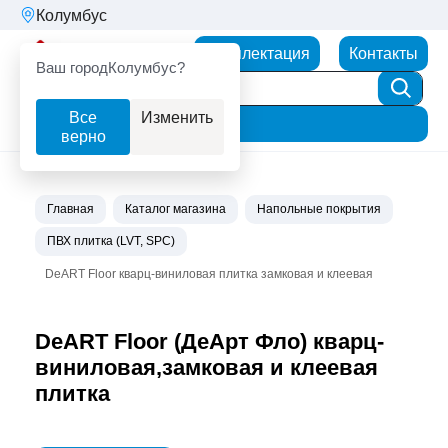
Колумбус
Партнерторг
Комплектация
Контакты
Ваш город
Колумбус?
Все
Изменить
Фильтр
верно
Главная
Каталог магазина
Напольные покрытия
ПВХ плитка (LVT, SPC)
DeART Floor кварц-виниловая плитка замковая и клеевая
DeART Floor (ДеАрт Фло) кварц-
виниловая,замковая и клеевая
плитка