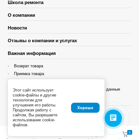
Школа ремонта
О компании
Новости
Отзывы о компании и услугах
Важная информация
Возврат товара
Приемка товара
Гарантия
Политика конфиденциальности и персональные данные
Этот сайт использует
cookie-файлы и другие
Яндекс Сплит
технологии для
улучшения его работы.
Хорошо
Продолжая работу с
сайтом, Вы разрешаете
использование cookie-
файлов.
Copyright © 2013 - 2026
0
0