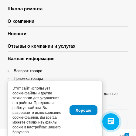
Школа ремонта
О компании
Новости
Отзывы о компании и услугах
Важная информация
Возврат товара
Приемка товара
Гарантия
Этот сайт использует
cookie-файлы и другие
Политика конфиденциальности и персональные данные
технологии для улучшения
его работы. Продолжая
Яндекс Сплит
работу с сайтом, Вы
Хорошо
разрешаете использование
cookie-файлов. Вы всегда
можете отключить файлы
cookie в настройках Вашего
браузера.
Copyright © 2013 - 2026
0
0