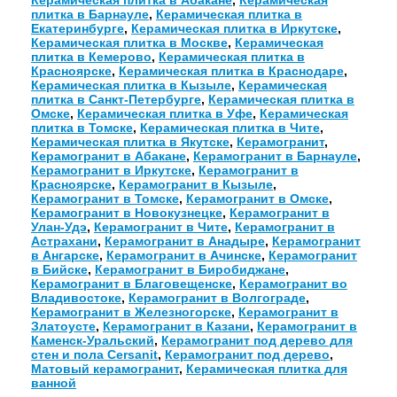
плитка в Барнауле
,
Керамическая плитка в
Екатеринбурге
,
Керамическая плитка в Иркутске
,
Керамическая плитка в Москве
,
Керамическая
плитка в Кемерово
,
Керамическая плитка в
Красноярске
,
Керамическая плитка в Краснодаре
,
Керамическая плитка в Кызыле
,
Керамическая
плитка в Санкт-Петербурге
,
Керамическая плитка в
Омске
,
Керамическая плитка в Уфе
,
Керамическая
плитка в Томске
,
Керамическая плитка в Чите
,
Керамическая плитка в Якутске
,
Керамогранит
,
Керамогранит в Абакане
,
Керамогранит в Барнауле
,
Керамогранит в Иркутске
,
Керамогранит в
Красноярске
,
Керамогранит в Кызыле
,
Керамогранит в Томске
,
Керамогранит в Омске
,
Керамогранит в Новокузнецке
,
Керамогранит в
Улан-Удэ
,
Керамогранит в Чите
,
Керамогранит в
Астрахани
,
Керамогранит в Анадыре
,
Керамогранит
в Ангарске
,
Керамогранит в Ачинске
,
Керамогранит
в Бийске
,
Керамогранит в Биробиджане
,
Керамогранит в Благовещенске
,
Керамогранит во
Владивостоке
,
Керамогранит в Волгограде
,
Керамогранит в Железногорске
,
Керамогранит в
Златоусте
,
Керамогранит в Казани
,
Керамогранит в
Каменск-Уральский
,
Керамогранит под дерево для
стен и пола Сersanit
,
Керамогранит под дерево
,
Матовый керамогранит
,
Керамическая плитка для
ванной