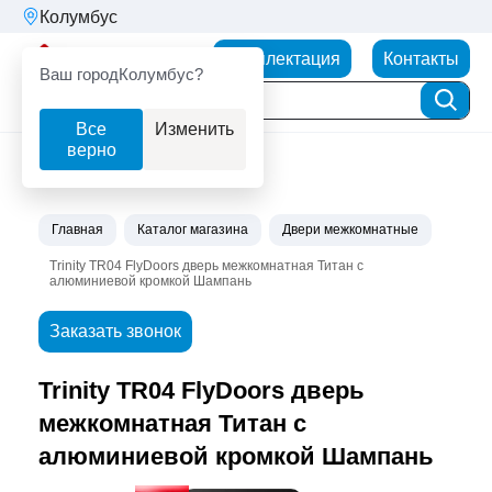
Колумбус
Партнерторг
Комплектация
Контакты
Ваш город
Колумбус?
Все
Изменить
верно
Главная
Каталог магазина
Двери межкомнатные
Trinity TR04 FlyDoors дверь межкомнатная Титан с
алюминиевой кромкой Шампань
Заказать звонок
Trinity TR04 FlyDoors дверь
межкомнатная Титан с
алюминиевой кромкой Шампань