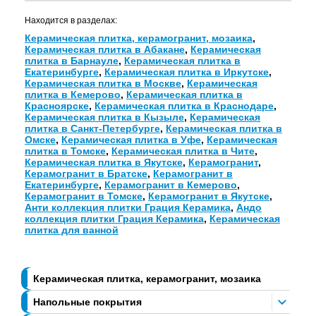
Находится в разделах:
Керамическая плитка, керамогранит, мозаика
,
Керамическая плитка в Абакане
,
Керамическая
плитка в Барнауле
,
Керамическая плитка в
Екатеринбурге
,
Керамическая плитка в Иркутске
,
Керамическая плитка в Москве
,
Керамическая
плитка в Кемерово
,
Керамическая плитка в
Красноярске
,
Керамическая плитка в Краснодаре
,
Керамическая плитка в Кызыле
,
Керамическая
плитка в Санкт-Петербурге
,
Керамическая плитка в
Омске
,
Керамическая плитка в Уфе
,
Керамическая
плитка в Томске
,
Керамическая плитка в Чите
,
Керамическая плитка в Якутске
,
Керамогранит
,
Керамогранит в Братске
,
Керамогранит в
Екатеринбурге
,
Керамогранит в Кемерово
,
Керамогранит в Томске
,
Керамогранит в Якутске
,
Анти коллекция плитки Грация Керамика
,
Андо
коллекция плитки Грация Керамика
,
Керамическая
плитка для ванной
Керамическая плитка, керамогранит, мозаика
Напольные покрытия