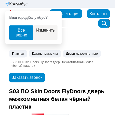
Колумбус
Партнерторг
Комплектация
Контакты
Ваш город
Колумбус?
Все
Изменить
верно
Главная
Каталог магазина
Двери межкомнатные
S03 ПО Skin Doors FlyDoors дверь межкомнатная белая
чёрный пластик
Заказать звонок
S03 ПО Skin Doors FlyDoors дверь
межкомнатная белая чёрный
пластик