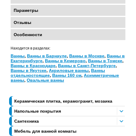
Параметры
Отзывы
Особенности
Находится в разделах:
Ванны
,
Ванны в Барнауле
,
Ванны в Москве
,
Ванны в
Екатеринбурге
,
Ванны в Кемерово
,
Ванны в Томске
,
Ванны в Краснодаре
,
Ванны в Санкт-Петербурге
,
Ванны в Якутске
,
Акриловые ванны
,
Ванны
отдельностоящие
,
Ванны 160 см
,
Асимметричные
ванны
,
Овальные ванны
Керамическая плитка, керамогранит, мозаика
Напольные покрытия
Сантехника
Мебель для ванной комнаты