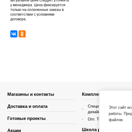
актуальной цене следует уточнять
у менеджера. Цена фиксируется
только на оплаченные заказы в
соответствии с условиями
договора.
Магазины и контакты
Комплектация объекто
Доставка и оплата
Специальные условия д
Этот сайт и
дизайнеров интерьера
работы. Про
Готовые проекты
Опт. Торгующие организ
файлов.
Школа ремонта
Акции