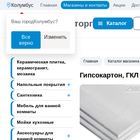
Колумбус
Главная
Магазины и контакты
Акции
Дос
Ваш город
Колумбус?
Партнерторг
Каталог
Все
Изменить
верно
Главная
Каталог магазина
Керамическая плитка,
керамогранит,
мозаика
Гипсокартон, ГКЛ
Напольные покрытия
Сантехника
Мебель для ванной
комнаты
Мойки кухонные
Аксессуары для
ванной комнаты