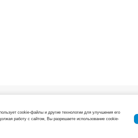
в. Опт
О компании
Важная инфор
Новости
ля
Возврат товар
спользует cookie-файлы и другие технологии для улучшения его
должая работу с сайтом, Вы разрешаете использование cookie-
Приемка товар
Отзывы о компании и услугах
ации
Гарантия
Политика конф