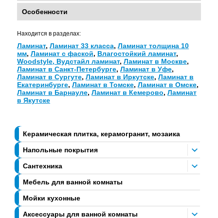
Особенности
Находится в разделах:
Ламинат
,
Ламинат 33 класса
,
Ламинат толщина 10
мм
,
Ламинат с фаской
,
Влагостойкий ламинат
,
Woodstyle, Вудстайл ламинат
,
Ламинат в Москве
,
Ламинат в Санкт-Петербурге
,
Ламинат в Уфе
,
Ламинат в Сургуте
,
Ламинат в Иркутске
,
Ламинат в
Екатеринбурге
,
Ламинат в Томске
,
Ламинат в Омске
,
Ламинат в Барнауле
,
Ламинат в Кемерово
,
Ламинат
в Якутске
Керамическая плитка, керамогранит, мозаика
Напольные покрытия
Сантехника
Мебель для ванной комнаты
Мойки кухонные
Аксессуары для ванной комнаты