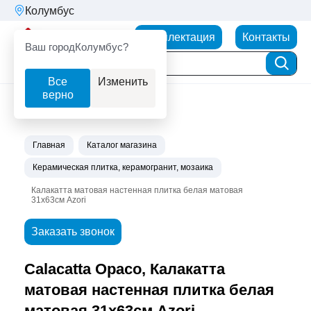
Колумбус
Партнерторг
Комплектация
Контакты
Ваш город
Колумбус?
Все
Изменить
верно
Главная
Каталог магазина
Керамическая плитка, керамогранит, мозаика
Калакатта матовая настенная плитка белая матовая
31х63см Azori
Заказать звонок
Calacatta Opaco, Калакатта
матовая настенная плитка белая
матовая 31х63см Azori