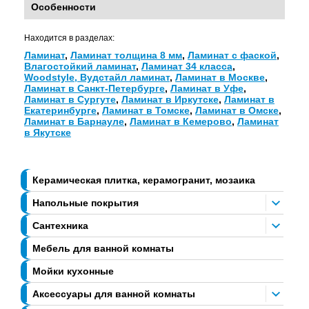
Особенности
Находится в разделах:
Ламинат
,
Ламинат толщина 8 мм
,
Ламинат с фаской
,
Влагостойкий ламинат
,
Ламинат 34 класса
,
Woodstyle, Вудстайл ламинат
,
Ламинат в Москве
,
Ламинат в Санкт-Петербурге
,
Ламинат в Уфе
,
Ламинат в Сургуте
,
Ламинат в Иркутске
,
Ламинат в
Екатеринбурге
,
Ламинат в Томске
,
Ламинат в Омске
,
Ламинат в Барнауле
,
Ламинат в Кемерово
,
Ламинат
в Якутске
Керамическая плитка, керамогранит, мозаика
Напольные покрытия
Сантехника
Мебель для ванной комнаты
Мойки кухонные
Аксессуары для ванной комнаты