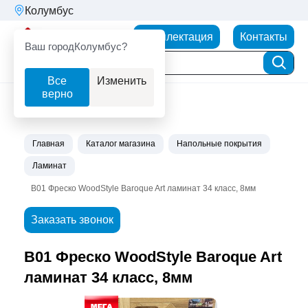
Колумбус
Партнерторг
Комплектация
Контакты
Ваш город
Колумбус?
Все
Изменить
верно
Главная
Каталог магазина
Напольные покрытия
Ламинат
B01 Фреско WoodStyle Baroque Art ламинат 34 класс, 8мм
Заказать звонок
B01 Фреско WoodStyle Baroque Art
ламинат 34 класс, 8мм