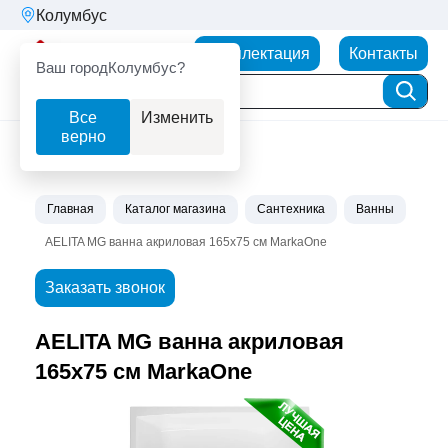
Колумбус
Партнерторг
Комплектация
Контакты
Ваш город
Колумбус?
Все
Изменить
верно
Главная
Каталог магазина
Сантехника
Ванны
AELITA MG ванна акриловая 165х75 см MarkaOne
Заказать звонок
AELITA MG ванна акриловая
165х75 см MarkaOne