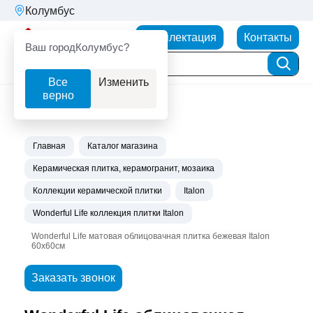
Колумбус
Партнерторг
Комплектация
Контакты
Ваш город
Колумбус?
Все
Изменить
верно
Главная
Каталог магазина
Керамическая плитка, керамогранит, мозаика
Коллекции керамической плитки
Italon
Wonderful Life коллекция плитки Italon
Wonderful Life матовая облицовачная плитка бежевая Italon
60х60см
Заказать звонок