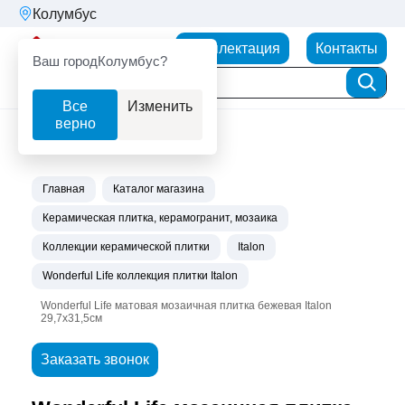
Колумбус
Партнерторг
Комплектация
Контакты
Ваш город
Колумбус?
Все
Изменить
верно
Главная
Каталог магазина
Керамическая плитка, керамогранит, мозаика
Коллекции керамической плитки
Italon
Wonderful Life коллекция плитки Italon
Wonderful Life матовая мозаичная плитка бежевая Italon
29,7х31,5см
Заказать звонок